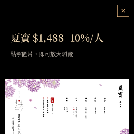
夏寶 $1,488+10%/人
返回首頁
INDEX
點擊圖片，即可放大瀏覽
關於品牌
ABOUT US
菜單介紹
MENU & DRINKS
最新情報
NEWS & EVENTS
餐廳位置
ACCESS
人才招募
RECRUITS
聯絡我們
CONTACT US