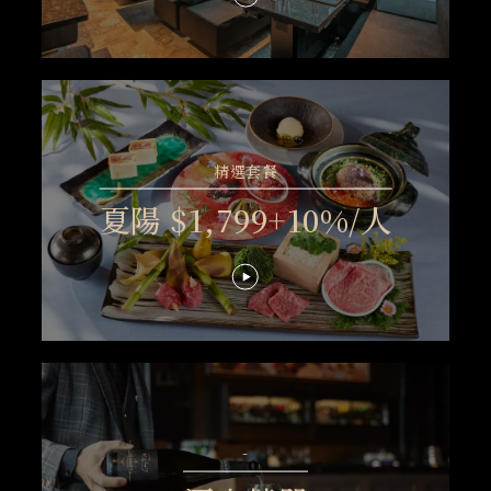
精選套餐
夏陽 $1,799+10%/人
-