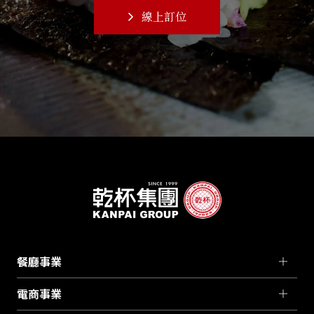
線上訂位
餐廳事業
電商事業