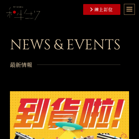
線上訂位
N
E
W
S
&
E
V
E
N
T
S
返回首頁
INDEX
關於品牌
ABOUT US
最
新
情
報
菜單介紹
MENU & DRINKS
最新情報
NEWS & EVENTS
餐廳位置
ACCESS
人才招募
RECRUITS
聯絡我們
CONTACT US